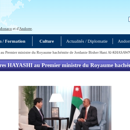
Monaco
et d'
Andorre
.
n / Formation
Culture
Actualités / Diplomatie
Andor
ASHI au Premier ministre du Royaume hachémite de Jordanie Bisher Hani Al-KHASA
trangères HAYASHI au Premier ministre du Royaume h