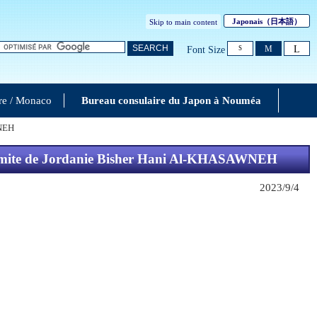
Japonais
（日本語）
Skip to main content
L
SEARCH
M
Font Size
S
re / Monaco
Bureau consulaire du Japon à Nouméa
WNEH
achémite de Jordanie Bisher Hani Al-KHASAWNEH
2023/9/4