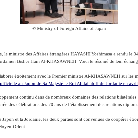
© Ministry of Foreign Affairs of Japan
 le ministre des Affaires étrangères HAYASHI Yoshimasa a rendu le 04
re jordanien Bisher Hani Al-KHASAWNEH. Voici le résumé de leur échang
llaborer étroitement avec le Premier ministre Al-KHASAWNEH sur les mes
e officielle au Japon de Sa Majesté le Roi Abdallah II de Jordanie en avril
ment continu dans de nombreux domaines des relations bilatérales basée
ée des célébrations des 70 ans de l’établissement des relations diploma
le Japon et la Jordanie, les deux parties sont convenues de coopérer étr
u Moyen-Orient