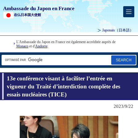
Ambassade du Japon en France
在仏日本国大使館
Japonais
（日本語）
L'Ambassade du Japon en France est également accréditée auprès de
Monaco
et d'
Andorre
.
SEARCH
13e conférence visant à faciliter l’entrée en
vigueur du Traité d’interdiction complète des
essais nucléaires (TICE)
2023/9/22