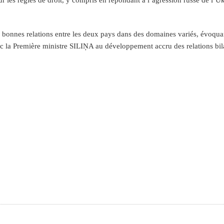
ur les règles de droit, y compris en répondant à l’agression russe de l’U
 bonnes relations entre les deux pays dans des domaines variés, évoquan
vec la Première ministre SILIŅA au développement accru des relations bila