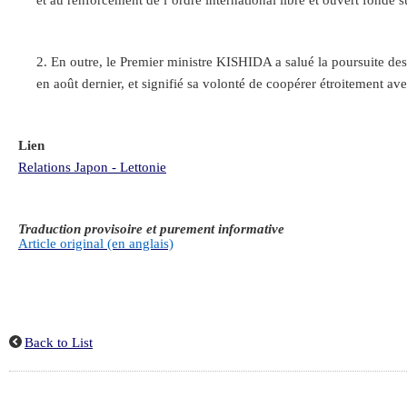
et au renforcement de l’ordre international libre et ouvert fondé s
En outre, le Premier ministre KISHIDA a salué la poursuite des
en août dernier, et signifié sa volonté de coopérer étroitement a
Lien
Relations Japon - Lettonie
Traduction provisoire et purement informative
Article original (en anglais)
Back to List