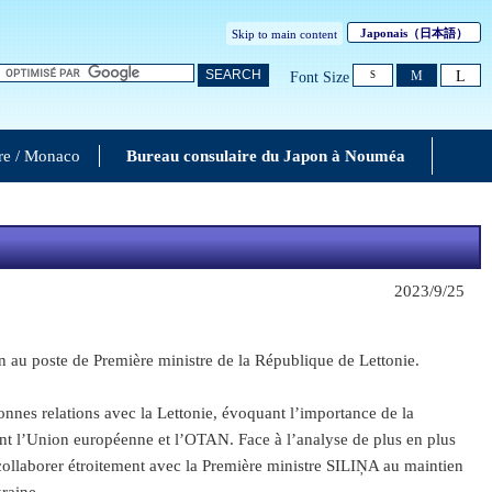
Japonais
（日本語）
Skip to main content
L
SEARCH
M
Font Size
S
re / Monaco
Bureau consulaire du Japon à Nouméa
2023/9/25
n au poste de Première ministre de la République de Lettonie.
nes relations avec la Lettonie, évoquant l’importance de la
ent l’Union européenne et l’OTAN. Face à l’analyse de plus en plus
e collaborer étroitement avec la Première ministre SILIŅA au maintien