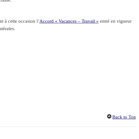
kraine.
t à cette occasion l’
Accord « Vacances – Travail »
entré en vigueur
térales.
Back to Top