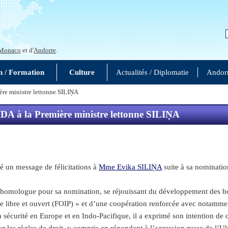
Monaco
et d'
Andorre
.
n / Formation
Culture
Actualités / Diplomatie
Andor
ère ministre lettonne SILIŅA
IDA à la Première ministre lettonne SILIŅA
 un message de félicitations à
Mme Evika SILIŅA
suite à sa nominatio
 homologue pour sa nomination, se réjouissant du développement des bon
ique libre et ouvert (FOIP) » et d’une coopération renforcée avec notamm
 la sécurité en Europe et en Indo-Pacifique, il a exprimé son intention d