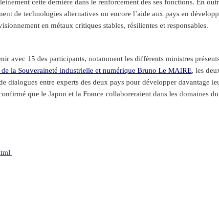
leinement cette dernière dans le renforcement des ses fonctions. En outre
ent de technologies alternatives ou encore l’aide aux pays en développ
visionnement en métaux critiques stables, résilientes et responsables.
 avec 15 des participants, notamment les différents ministres présents, 
et de la Souveraineté industrielle et numérique Bruno Le MAIRE
, les deu
e dialogues entre experts des deux pays pour développer davantage leur
 confirmé que le Japon et la France collaboreraient dans les domaines du
html