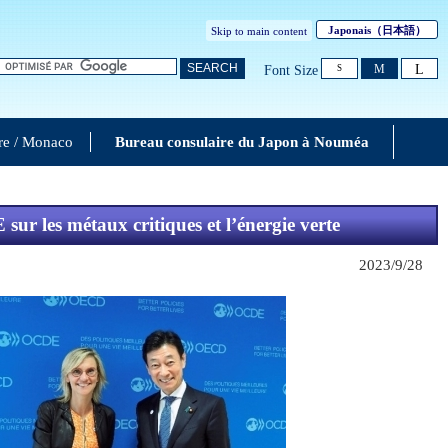
Japonais
（日本語）
Skip to main content
L
SEARCH
M
Font Size
S
re / Monaco
Bureau consulaire du Japon à Nouméa
r les métaux critiques et l’énergie verte
2023/9/28