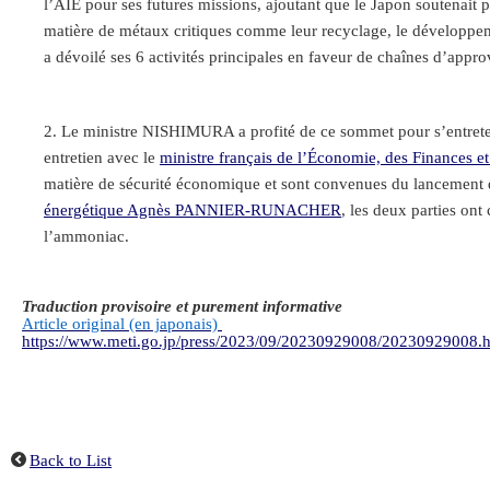
l’AIE pour ses futures missions, ajoutant que le Japon soutenait p
matière de métaux critiques comme leur recyclage, le développem
a dévoilé ses 6 activités principales en faveur de chaînes d’appro
Le ministre NISHIMURA a profité de ce sommet pour s’entretenir
entretien avec le
ministre français de l’Économie, des Finances 
matière de sécurité économique et sont convenues du lancement d
énergétique Agnès PANNIER-RUNACHER
, les deux parties ont
l’ammoniac.
Traduction provisoire et purement informative
Article original (en japonais)
https://www.meti.go.jp/press/2023/09/20230929008/20230929008.
Back to List