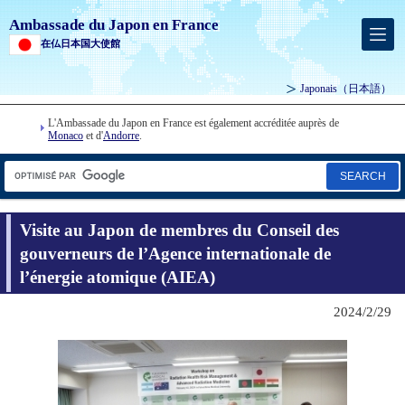
Ambassade du Japon en France
在仏日本国大使館
Japonais
（日本語）
L'Ambassade du Japon en France est également accréditée auprès de
Monaco
et d'
Andorre
.
SEARCH
Visite au Japon de membres du Conseil des
gouverneurs de l’Agence internationale de
l’énergie atomique (AIEA)
2024/2/29